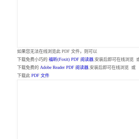
如果您无法在线浏览此 PDF 文件，则可以
下载免费小巧的
福昕(Foxit) PDF 阅读器
,安装后即可在线浏览 
下载免费的
Adobe Reader PDF 阅读器
,安装后即可在线浏览 或
下载此
PDF 文件