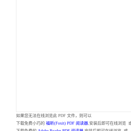
如果您无法在线浏览此 PDF 文件，则可以
下载免费小巧的
福昕(Foxit) PDF 阅读器
,安装后即可在线浏览 
下载免费的
Adobe Reader PDF 阅读器
,安装后即可在线浏览 或