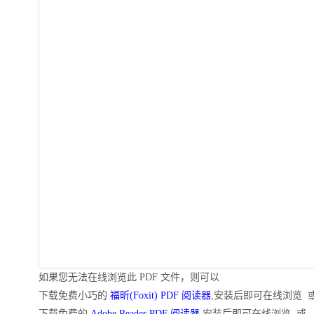
如果您无法在线浏览此 PDF 文件，则可以
下载免费小巧的
福昕(Foxit) PDF 阅读器
,安装后即可在线浏览 
下载免费的
Adobe Reader PDF 阅读器
,安装后即可在线浏览 或