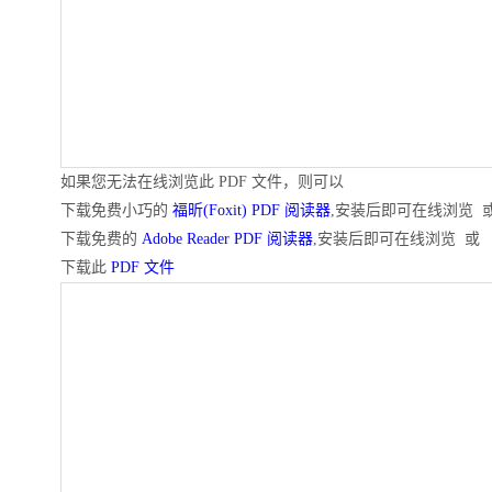
如果您无法在线浏览此 PDF 文件，则可以
下载免费小巧的
福昕(Foxit) PDF 阅读器
,安装后即可在线浏览 
下载免费的
Adobe Reader PDF 阅读器
,安装后即可在线浏览 或
下载此
PDF 文件